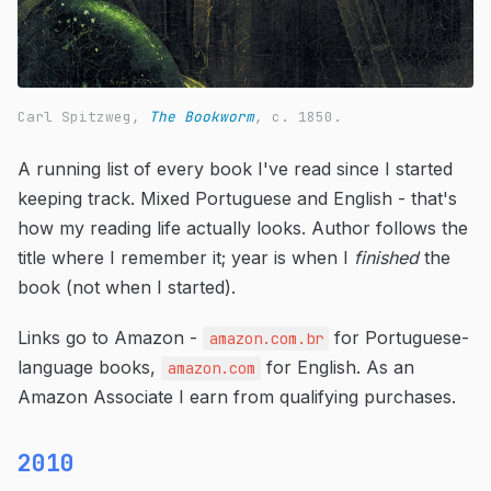
Carl Spitzweg,
The Bookworm
, c. 1850.
A running list of every book I've read since I started
keeping track. Mixed Portuguese and English - that's
how my reading life actually looks. Author follows the
title where I remember it; year is when I
finished
the
book (not when I started).
Links go to Amazon -
for Portuguese-
amazon.com.br
language books,
for English. As an
amazon.com
Amazon Associate I earn from qualifying purchases.
2010