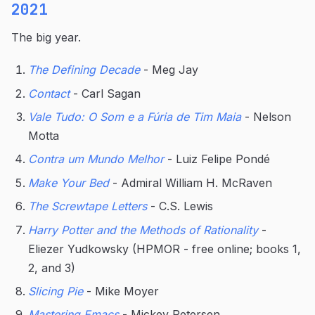
2021
The big year.
The Defining Decade
- Meg Jay
Contact
- Carl Sagan
Vale Tudo: O Som e a Fúria de Tim Maia
- Nelson
Motta
Contra um Mundo Melhor
- Luiz Felipe Pondé
Make Your Bed
- Admiral William H. McRaven
The Screwtape Letters
- C.S. Lewis
Harry Potter and the Methods of Rationality
-
Eliezer Yudkowsky (HPMOR - free online; books 1,
2, and 3)
Slicing Pie
- Mike Moyer
Mastering Emacs
- Mickey Petersen