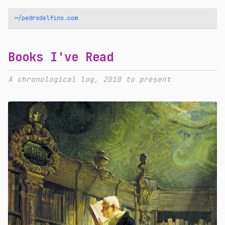
~/pedrodelfino.com
Books I've Read
A chronological log, 2010 to present